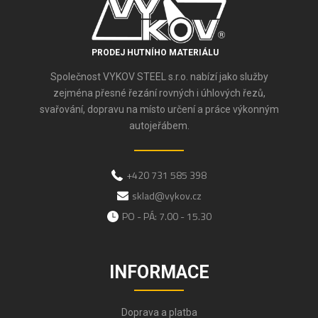
PRODEJ HUTNÍHO MATERIÁLU
Společnost VYKOV STEEL s.r.o. nabízí jako služby
zejména přesné řezání rovných i úhlových řezů,
svařování, dopravu na místo určení a práce výkonným
autojeřábem.
+420 731 585 398
sklad@vykov.cz
PO - PÁ: 7.00 - 15.30
INFORMACE
Doprava a platba