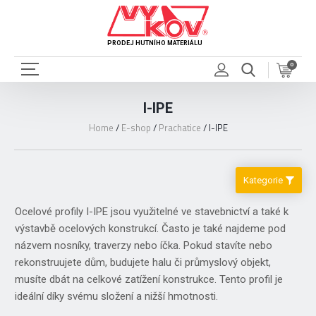
PRODEJ HUTNÍHO MATERIÁLU
0
I-IPE
Home
/
E-shop
/
Prachatice
/
I-IPE
Kategorie
Ocelové profily I-IPE jsou využitelné ve stavebnictví a také k
výstavbě ocelových konstrukcí. Často je také najdeme pod
názvem nosníky, traverzy nebo íčka. Pokud stavíte nebo
rekonstruujete dům, budujete halu či průmyslový objekt,
musíte dbát na celkové zatížení konstrukce. Tento profil je
ideální díky svému složení a nižší hmotnosti.