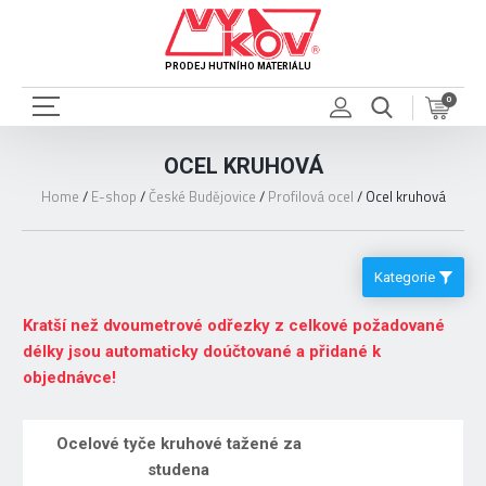
PRODEJ HUTNÍHO MATERIÁLU
0
OCEL KRUHOVÁ
Home
/
E-shop
/
České Budějovice
/
Profilová ocel
/
Ocel kruhová
Kategorie
Kratší než dvoumetrové odřezky z celkové požadované
délky jsou automaticky doúčtované a přidané k
objednávce!
Ocelové tyče kruhové tažené za
studena