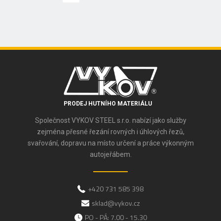
PRODEJ HUTNÍHO MATERIÁLU
Společnost VYKOV STEEL s.r.o. nabízí jako služby
zejména přesné řezání rovných i úhlových řezů,
svařování, dopravu na místo určení a práce výkonným
autojeřábem.
+420 731 585 398
sklad@vykov.cz
PO - PÁ: 7.00 - 15.30