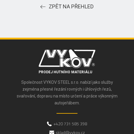
ZPĚT NA PŘEHLED
PRODEJ HUTNÍHO MATERIÁLU
Společnost VYKOV STEEL s.r.o. nabízí jako služby
zejména přesné řezání rovných i úhlových řezů,
svařování, dopravu na místo určení a práce výkonným
autojeřábem.
+420 731 585 398
sklad@vykov.cz