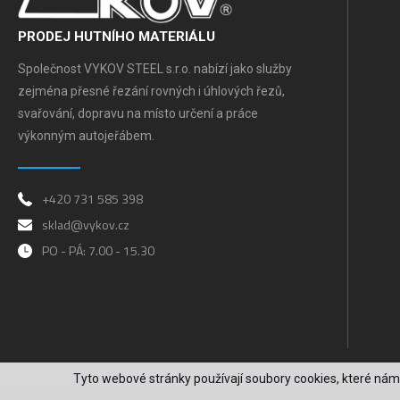
PRODEJ HUTNÍHO MATERIÁLU
Společnost VYKOV STEEL s.r.o. nabízí jako služby
zejména přesné řezání rovných i úhlových řezů,
svařování, dopravu na místo určení a práce
výkonným autojeřábem.
+420 731 585 398
sklad@vykov.cz
PO - PÁ: 7.00 - 15.30
Tyto webové stránky používají soubory cookies, které nám