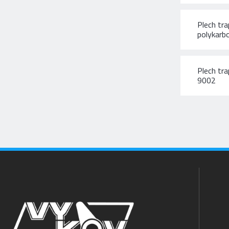
Plech t
polykarb
Plech tr
9002