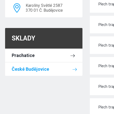
Plech tr
Karolíny Světlé 2587
370 01 Č. Budějovice
Plech t
SKLADY
Plech tr
Prachatice
Plech t
České Budějovice
Plech tr
Plech t