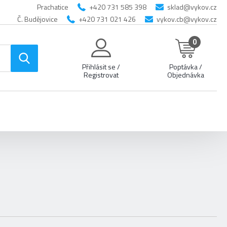
Prachatice
+420 731 585 398
sklad@vykov.cz
Č. Budějovice
+420 731 021 426
vykov.cb@vykov.cz
0
Přihlásit se /
Poptávka /
Registrovat
Objednávka