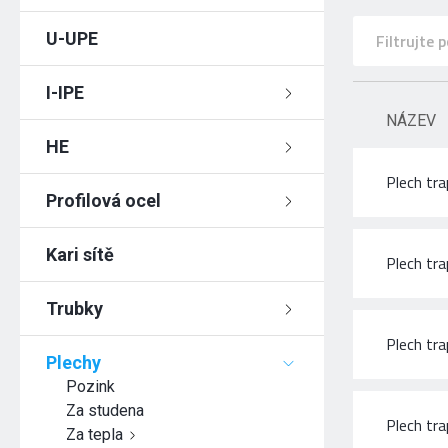
U-UPE
I-IPE
NÁZEV
HE
Plech tr
Profilová ocel
Kari sítě
Plech tr
Trubky
Plech tr
Plechy
Pozink
Za studena
Plech tr
Za tepla