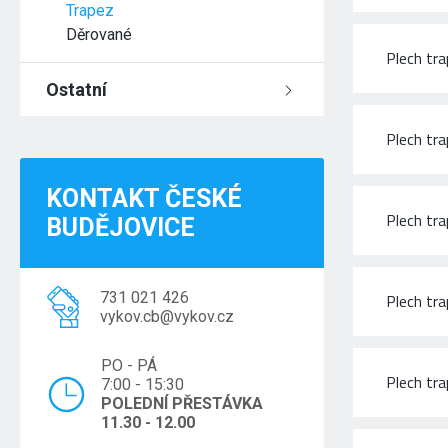
Trapez
Děrované
Plech tr
Ostatní
Plech tr
KONTAKT ČESKÉ
Plech tr
BUDĚJOVICE
731 021 426
Plech tr
vykov.cb@vykov.cz
PO - PÁ
Plech t
7:00 - 15:30
POLEDNÍ PŘESTÁVKA
11.30 - 12.00