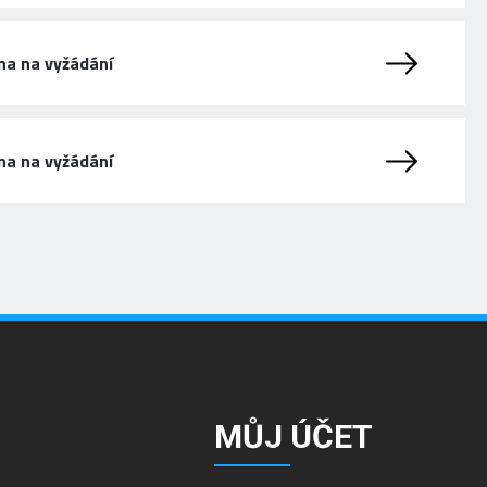
na na vyžádání
na na vyžádání
MŮJ ÚČET