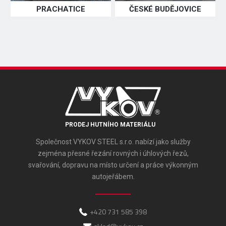
PRACHATICE
ČESKÉ BUDĚJOVICE
PRODEJ HUTNÍHO MATERIÁLU
Společnost VYKOV STEEL s.r.o. nabízí jako služby
zejména přesné řezání rovných i úhlových řezů,
svařování, dopravu na místo určení a práce výkonným
autojeřábem.
+420 731 585 398