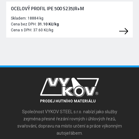
OCELOVÝ PROFIL IPE 500 S235JR+M
Skladem:
18884 kg
Cena bez DPH:
31.10 Kč/kg
Cena s DPH:
37.60 Kč/kg
PRODEJ HUTNÍHO MATERIÁLU
Společnost VYKOV STEEL s.r.o. nabízí jako služby
zejména přesné řezání rovných i úhlových řezů,
svařování, dopravu na místo určení a práce výkonným
autojeřábem.