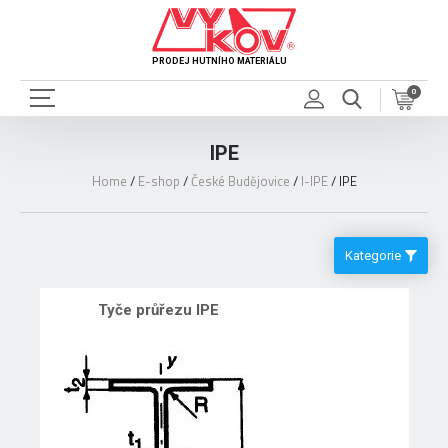
PRODEJ HUTNÍHO MATERIÁLU
0
IPE
Home
/
E-shop
/
České Budějovice
/
I-IPE
/
IPE
Kategorie
Tyče průřezu IPE