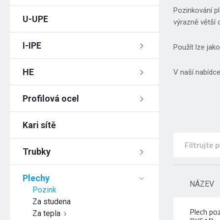
Pozinkování pl
U-UPE
výrazně větší 
I-IPE
Použít lze jako
HE
V naší nabídce
Profilová ocel
Kari sítě
Trubky
Plechy
NÁZEV
Pozink
Za studena
Plech po
Za tepla