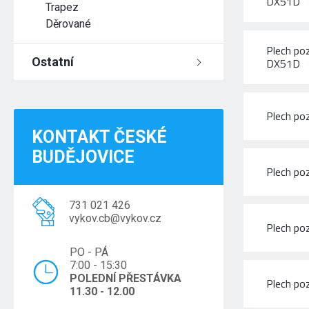
DX51D
Trapez
Děrované
Plech po
Ostatní
DX51D
Plech p
KONTAKT ČESKÉ
BUDĚJOVICE
Plech p
731 021 426
vykov.cb@vykov.cz
Plech p
PO - PÁ
7:00 - 15:30
POLEDNÍ PŘESTÁVKA
Plech p
11.30 - 12.00