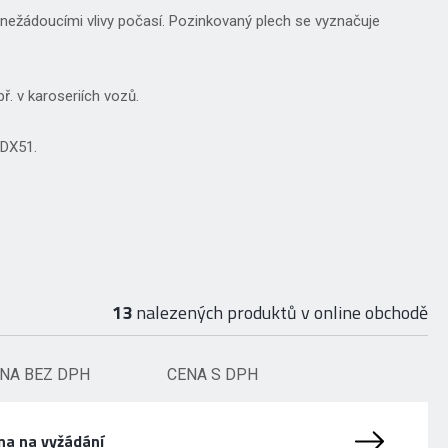
á nežádoucími vlivy počasí. Pozinkovaný plech se vyznačuje
př. v karoseriích vozů.
 DX51.
13
nalezených produktů v online obchodě
NA BEZ DPH
CENA S DPH
na na vyžádání