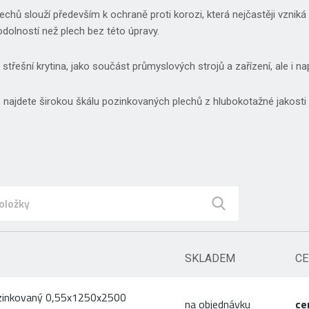
echů slouží především k ochraně proti korozi, která nejčastěji vznik
odolností než plech bez této úpravy.
 střešní krytina, jako součást průmyslových strojů a zařízení, ale i na
 najdete širokou škálu pozinkovaných plechů z hlubokotažné jakosti
SKLADEM
CE
zinkovaný 0,55x1250x2500
na objednávku
ce