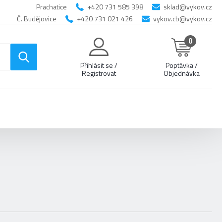
Prachatice
+420 731 585 398
sklad@vykov.cz
Č. Budějovice
+420 731 021 426
vykov.cb@vykov.cz
0
Přihlásit se /
Poptávka /
Registrovat
Objednávka