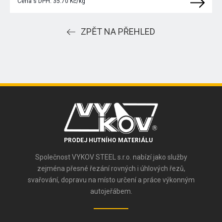
Cena s DPH:
35.70 Kč/kg
ZPĚT NA PŘEHLED
PRODEJ HUTNÍHO MATERIÁLU
Společnost VYKOV STEEL s.r.o. nabízí jako služby
zejména přesné řezání rovných i úhlových řezů,
svařování, dopravu na místo určení a práce výkonným
autojeřábem.