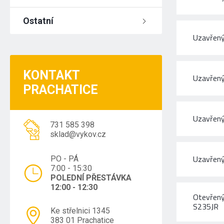
Ostatní
Uzavřený
KONTAKT
Uzavřený
PRACHATICE
Uzavřený
731 585 398
sklad@vykov.cz
Uzavřený
PO - PÁ
7:00 - 15:30
POLEDNÍ PŘESTÁVKA
12:00 - 12:30
Otevřený
S235JR
Ke střelnici 1345
383 01 Prachatice