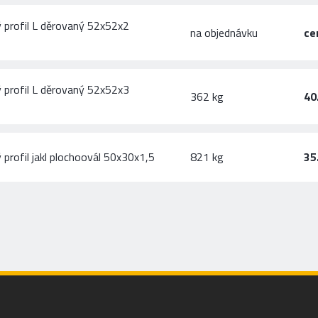
 profil L děrovaný 52x52x2
na objednávku
ce
 profil L děrovaný 52x52x3
362 kg
40
profil jakl plochoovál 50x30x1,5
821 kg
35