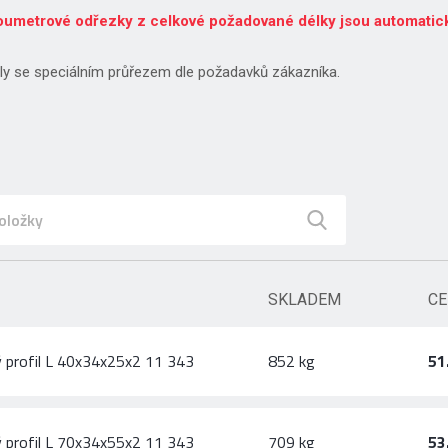
voumetrové odřezky z celkové požadované délky jsou automatic
ily se speciálním průřezem dle požadavků zákazníka.
SKLADEM
CE
 profil L 40x34x25x2 11 343
852 kg
51
 profil L 70x34x55x2 11 343
709 kg
53