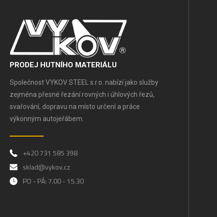
PRODEJ HUTNÍHO MATERIÁLU
Společnost VYKOV STEEL s.r.o. nabízí jako služby
zejména přesné řezání rovných i úhlových řezů,
svařování, dopravu na místo určení a práce
výkonným autojeřábem.
+420 731 585 398
sklad@vykov.cz
PO - PÁ: 7.00 - 15.30