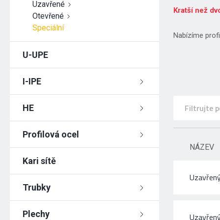
Uzavřené
Kratší než d
Otevřené
Speciální
Nabízíme prof
U-UPE
I-IPE
HE
Profilová ocel
NÁZEV
Kari sítě
Uzavřený
Trubky
Plechy
Uzavřený