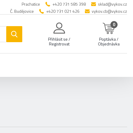
Prachatice
+420 731 585 398
sklad@vykov.cz
Č. Budějovice
+420 731 021 426
vykov.cb@vykov.cz
0
Přihlásit se /
Poptávka /
Registrovat
Objednávka