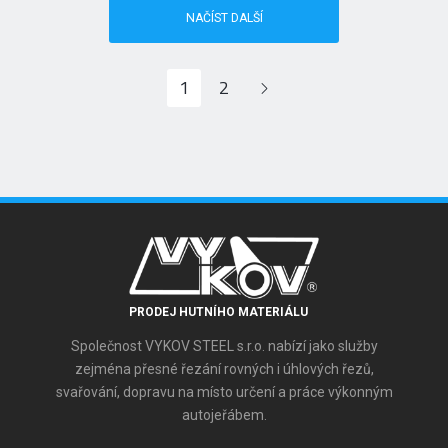
NAČÍST DALŠÍ
1
2
PRODEJ HUTNÍHO MATERIÁLU
Společnost VYKOV STEEL s.r.o. nabízí jako služby
zejména přesné řezání rovných i úhlových řezů,
svařování, dopravu na místo určení a práce výkonným
autojeřábem.