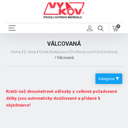
PRODEJ HUTNÍHO MATERIÁLU
0
VÁLCOVANÁ
Home
/
E-shop
/
České Budějovice
/
Profilová ocel
/
Ocel kruhová
/
Válcovaná
Kategorie
Kratší než dvoumetrové odřezky z celkové požadované
délky jsou automaticky doúčtované a přidané k
objednávce!