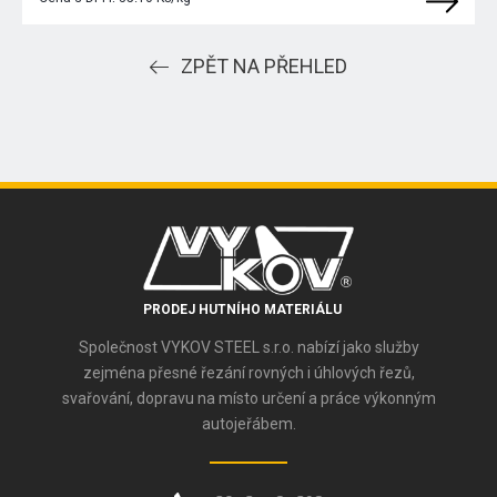
ZPĚT NA PŘEHLED
PRODEJ HUTNÍHO MATERIÁLU
Společnost VYKOV STEEL s.r.o. nabízí jako služby
zejména přesné řezání rovných i úhlových řezů,
svařování, dopravu na místo určení a práce výkonným
autojeřábem.