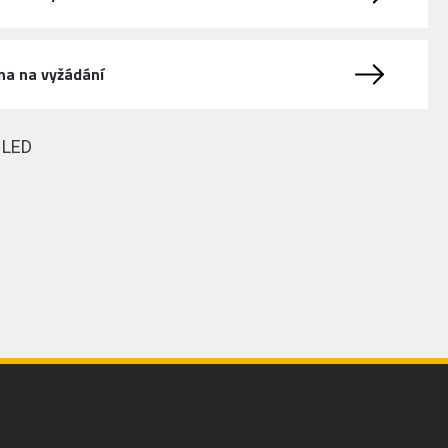
na na vyžádání
HLED