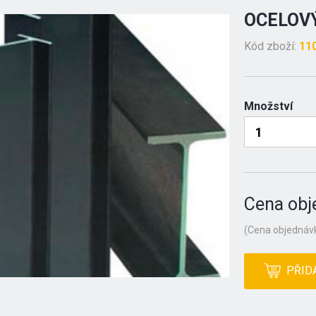
OCELOVÝ
Kód zboží:
11
Množství
Cena obj
(Cena objednávk
PŘID