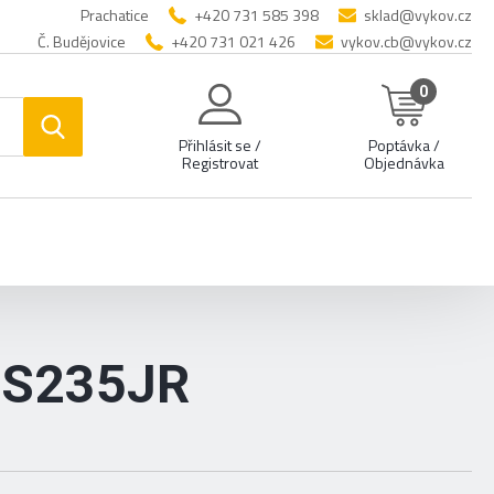
Prachatice
+420 731 585 398
sklad@vykov.cz
Č. Budějovice
+420 731 021 426
vykov.cb@vykov.cz
0
Přihlásit se /
Poptávka /
Registrovat
Objednávka
 S235JR