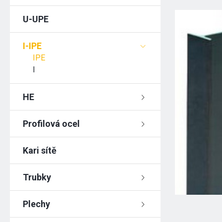
U-UPE
I-IPE
IPE
I
HE
Profilová ocel
Kari sítě
Trubky
Plechy