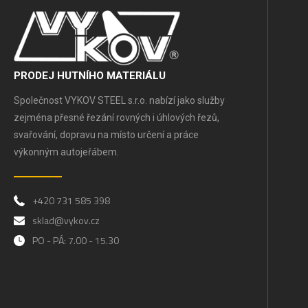
PRODEJ HUTNÍHO MATERIÁLU
Společnost VYKOV STEEL s.r.o. nabízí jako služby
zejména přesné řezání rovných i úhlových řezů,
svařování, dopravu na místo určení a práce
výkonným autojeřábem.
+420 731 585 398
sklad@vykov.cz
PO - PÁ: 7.00 - 15.30