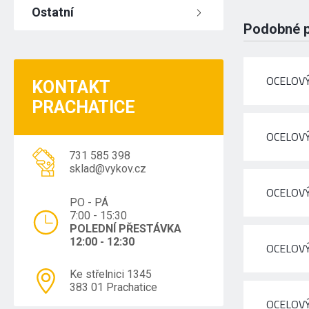
Ostatní
Podobné 
OCELOVÝ
KONTAKT
PRACHATICE
OCELOVÝ
731 585 398
sklad@vykov.cz
OCELOVÝ
PO - PÁ
7:00 - 15:30
POLEDNÍ PŘESTÁVKA
12:00 - 12:30
OCELOVÝ
Ke střelnici 1345
383 01 Prachatice
OCELOVÝ