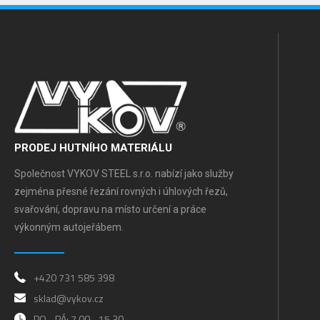
PRODEJ HUTNÍHO MATERIÁLU
Společnost VYKOV STEEL s.r.o. nabízí jako služby
zejména přesné řezání rovných i úhlových řezů,
svařování, dopravu na místo určení a práce
výkonným autojeřábem.
+420 731 585 398
sklad@vykov.cz
PO - PÁ: 7.00 - 15.30