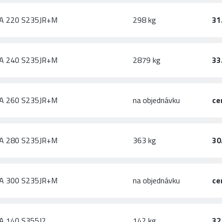
A 220 S235JR+M
298 kg
31
A 240 S235JR+M
2879 kg
33
A 260 S235JR+M
na objednávku
ce
A 280 S235JR+M
363 kg
30
A 300 S235JR+M
na objednávku
ce
A 140 S355J2
142 kg
32