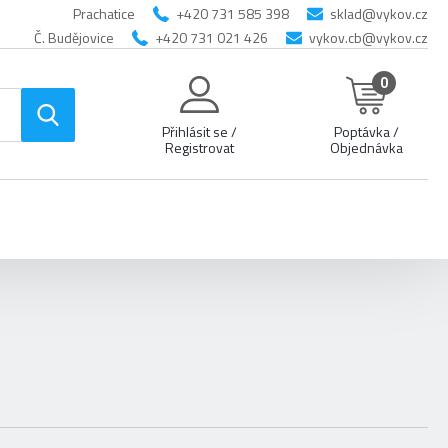
Prachatice
+420 731 585 398
sklad@vykov.cz
Č. Budějovice
+420 731 021 426
vykov.cb@vykov.cz
0
Přihlásit se /
Poptávka /
Registrovat
Objednávka