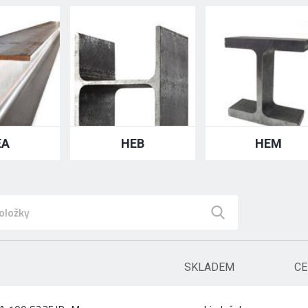
EA
HEB
HEM
SKLADEM
CE