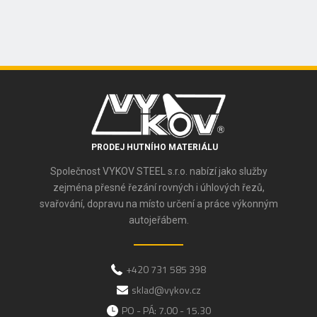
PRODEJ HUTNÍHO MATERIÁLU
Společnost VYKOV STEEL s.r.o. nabízí jako služby
zejména přesné řezání rovných i úhlových řezů,
svařování, dopravu na místo určení a práce výkonným
autojeřábem.
+420 731 585 398
sklad@vykov.cz
PO - PÁ: 7.00 - 15.30