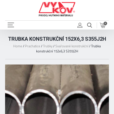
PRODEJ HUTNÍHO MATERIÁLU
0
TRUBKA KONSTRUKČNÍ 152X6,3 S355J2H
Home
/
Prachatice
/
Trubky
/
Svařované konstrukční
/
Trubka
konstrukční 152x6,3 S355J2H