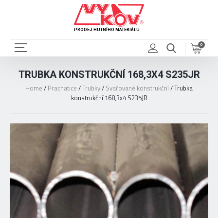
PRODEJ HUTNÍHO MATERIÁLU
0
TRUBKA KONSTRUKČNÍ 168,3X4 S235JR
Home
/
Prachatice
/
Trubky
/
Svařované konstrukční
/
Trubka
konstrukční 168,3x4 S235JR