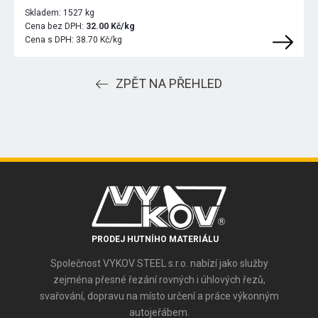
Skladem:
1527 kg
Cena bez DPH:
32.00 Kč/kg
Cena s DPH:
38.70 Kč/kg
ZPĚT NA PŘEHLED
PRODEJ HUTNÍHO MATERIÁLU
Společnost VYKOV STEEL s.r.o. nabízí jako služby
zejména přesné řezání rovných i úhlových řezů,
svařování, dopravu na místo určení a práce výkonným
autojeřábem.