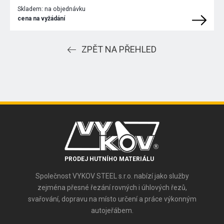
Skladem:
na objednávku
cena na vyžádání
ZPĚT NA PŘEHLED
PRODEJ HUTNÍHO MATERIÁLU
Společnost VYKOV STEEL s.r.o. nabízí jako služby
zejména přesné řezání rovných i úhlových řezů,
svařování, dopravu na místo určení a práce výkonným
autojeřábem.