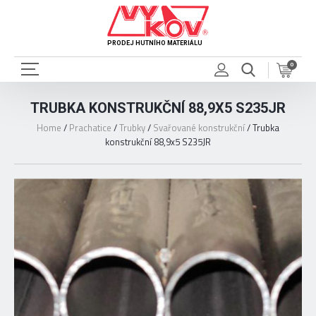
PRODEJ HUTNÍHO MATERIÁLU
0
TRUBKA KONSTRUKČNÍ 88,9X5 S235JR
Home
/
Prachatice
/
Trubky
/
Svařované konstrukční
/
Trubka
konstrukční 88,9x5 S235JR