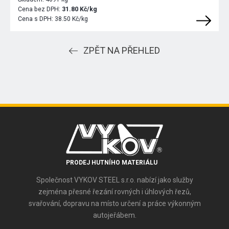
Cena bez DPH:
31.80 Kč/kg
Cena s DPH:
38.50 Kč/kg
ZPĚT NA PŘEHLED
PRODEJ HUTNÍHO MATERIÁLU
Společnost VYKOV STEEL s.r.o. nabízí jako služby
zejména přesné řezání rovných i úhlových řezů,
svařování, dopravu na místo určení a práce výkonným
autojeřábem.