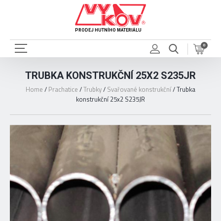
PRODEJ HUTNÍHO MATERIÁLU
0
TRUBKA KONSTRUKČNÍ 25X2 S235JR
Home
/
Prachatice
/
Trubky
/
Svařované konstrukční
/
Trubka
konstrukční 25x2 S235JR