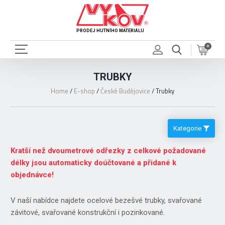
PRODEJ HUTNÍHO MATERIÁLU
0
TRUBKY
Home
/
E-shop
/
České Budějovice
/
Trubky
Kategorie
Kratší než dvoumetrové odřezky z celkové požadované
délky jsou automaticky doúčtované a přidané k
objednávce!
V naší nabídce najdete ocelové bezešvé trubky, svařované
závitové, svařované konstrukční i pozinkované.