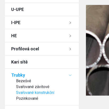
U-UPE
I-IPE
HE
Profilová ocel
Kari sítě
Trubky
Bezešvé
Svařované závitové
Svařované konstrukční
Pozinkované