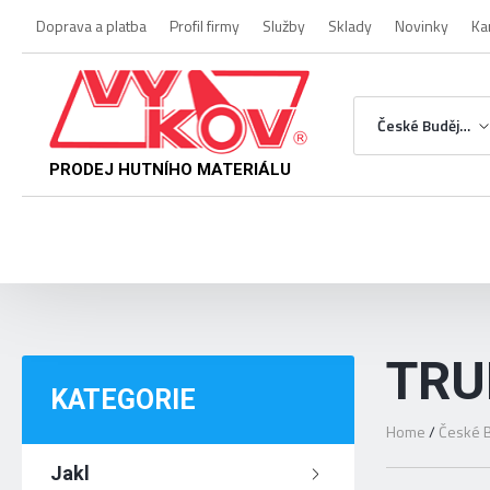
Doprava a platba
Profil firmy
Služby
Sklady
Novinky
Ka
České Budějovice
PRODEJ HUTNÍHO MATERIÁLU
TRU
KATEGORIE
Home
/
České B
Jakl