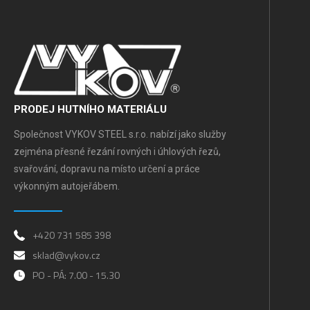
PRODEJ HUTNÍHO MATERIÁLU
Společnost VYKOV STEEL s.r.o. nabízí jako služby
zejména přesné řezání rovných i úhlových řezů,
svařování, dopravu na místo určení a práce
výkonným autojeřábem.
+420 731 585 398
sklad@vykov.cz
PO - PÁ: 7.00 - 15.30