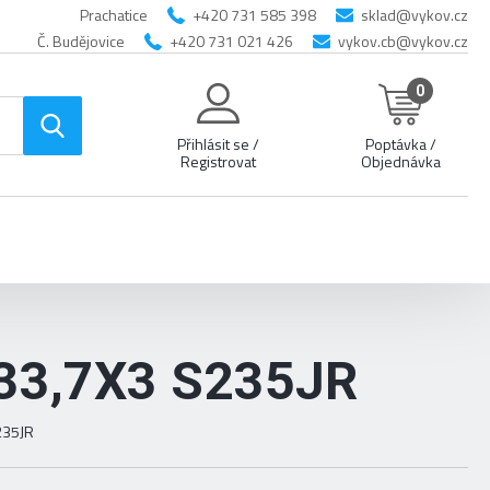
Prachatice
+420 731 585 398
sklad@vykov.cz
Č. Budějovice
+420 731 021 426
vykov.cb@vykov.cz
0
Přihlásit se /
Poptávka /
Registrovat
Objednávka
33,7X3 S235JR
235JR