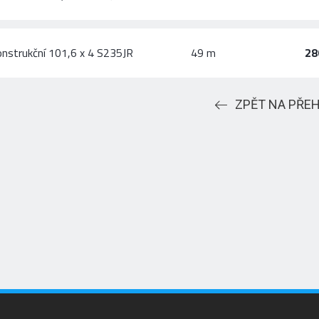
onstrukční 101,6 x 4 S235JR
49 m
28
ZPĚT NA PŘE