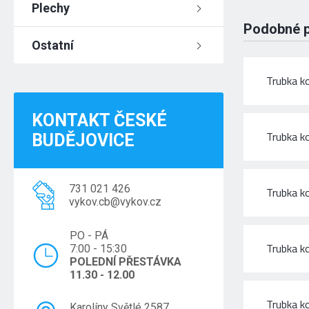
Plechy
Podobné 
Ostatní
Trubka k
KONTAKT ČESKÉ
Trubka k
BUDĚJOVICE
731 021 426
Trubka k
vykov.cb@vykov.cz
PO - PÁ
Trubka k
7:00 - 15:30
POLEDNÍ PŘESTÁVKA
11.30 - 12.00
Trubka k
Karolíny Světlé 2587