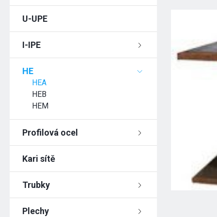
U-UPE
I-IPE
HE
HEA
HEB
HEM
Profilová ocel
Kari sítě
Trubky
Plechy