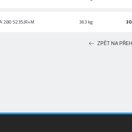
A 280 S235JR+M
363 kg
30
ZPĚT NA PŘE