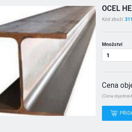
OCEL HE
Kód zboží:
31
Množství
Cena obj
(Cena objednávk
PŘID