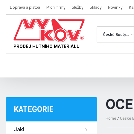
Doprava a platba
Profil firmy
Služby
Sklady
Novinky
Ka
České Budějovice
PRODEJ HUTNÍHO MATERIÁLU
OCE
KATEGORIE
Home
/
České B
Jakl