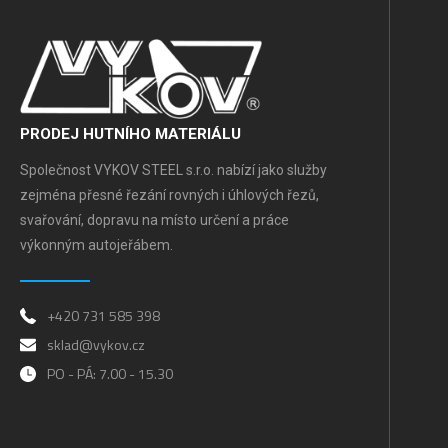
PRODEJ HUTNÍHO MATERIÁLU
Společnost VYKOV STEEL s.r.o. nabízí jako služby
zejména přesné řezání rovných i úhlových řezů,
svařování, dopravu na místo určení a práce
výkonným autojeřábem.
+420 731 585 398
sklad@vykov.cz
PO - PÁ: 7.00 - 15.30