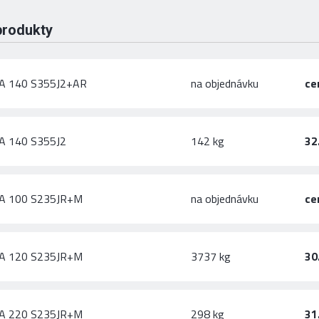
produkty
A 140 S355J2+AR
na objednávku
ce
A 140 S355J2
142 kg
32
A 100 S235JR+M
na objednávku
ce
A 120 S235JR+M
3737 kg
30
A 220 S235JR+M
298 kg
31