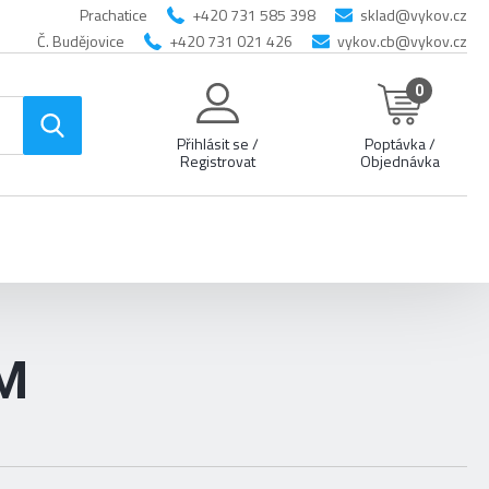
Prachatice
+420 731 585 398
sklad@vykov.cz
Č. Budějovice
+420 731 021 426
vykov.cb@vykov.cz
0
Přihlásit se /
Poptávka /
Registrovat
Objednávka
M