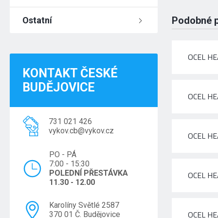
Podobné 
Ostatní
OCEL HE
KONTAKT ČESKÉ
BUDĚJOVICE
OCEL HE
731 021 426
vykov.cb@vykov.cz
OCEL HE
PO - PÁ
7:00 - 15:30
POLEDNÍ PŘESTÁVKA
OCEL HE
11.30 - 12.00
Karolíny Světlé 2587
OCEL HE
370 01 Č. Budějovice