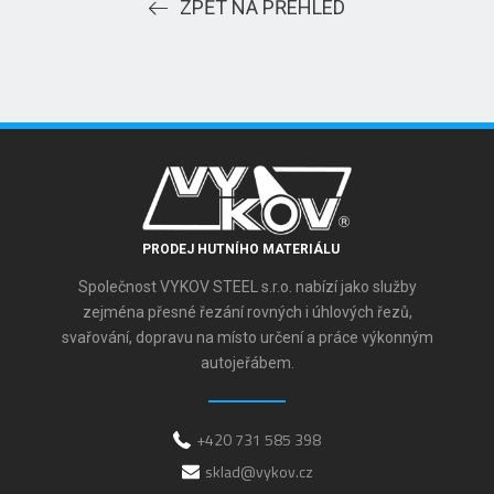
ZPĚT NA PŘEHLED
PRODEJ HUTNÍHO MATERIÁLU
Společnost VYKOV STEEL s.r.o. nabízí jako služby
zejména přesné řezání rovných i úhlových řezů,
svařování, dopravu na místo určení a práce výkonným
autojeřábem.
+420 731 585 398
sklad@vykov.cz