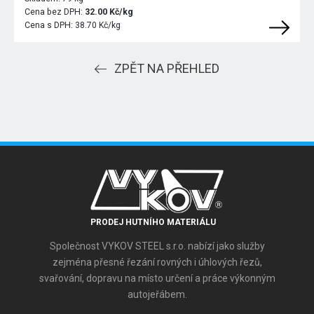
Cena bez DPH:
32.00 Kč/kg
Cena s DPH:
38.70 Kč/kg
ZPĚT NA PŘEHLED
PRODEJ HUTNÍHO MATERIÁLU
Společnost VYKOV STEEL s.r.o. nabízí jako služby
zejména přesné řezání rovných i úhlových řezů,
svařování, dopravu na místo určení a práce výkonným
autojeřábem.