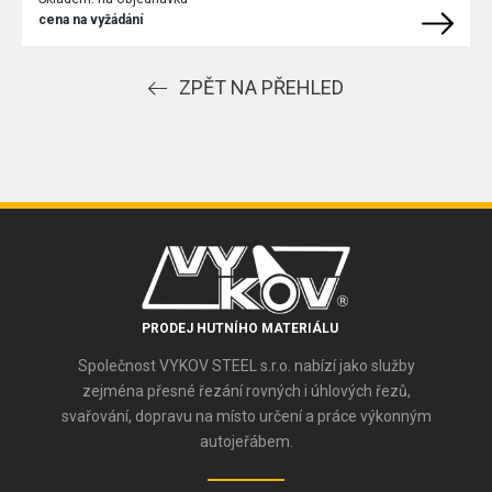
cena na vyžádání
ZPĚT NA PŘEHLED
PRODEJ HUTNÍHO MATERIÁLU
Společnost VYKOV STEEL s.r.o. nabízí jako služby
zejména přesné řezání rovných i úhlových řezů,
svařování, dopravu na místo určení a práce výkonným
autojeřábem.