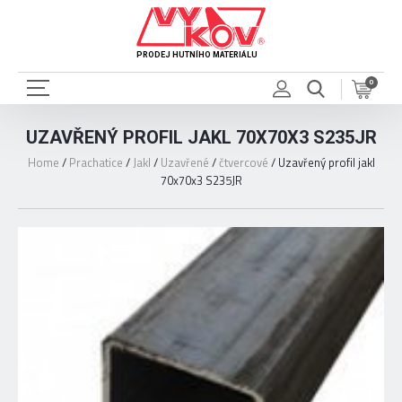
PRODEJ HUTNÍHO MATERIÁLU
0
UZAVŘENÝ PROFIL JAKL 70X70X3 S235JR
Home
/
Prachatice
/
Jakl
/
Uzavřené
/
čtvercové
/
Uzavřený profil jakl
70x70x3 S235JR