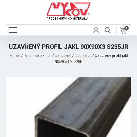
PRODEJ HUTNÍHO MATERIÁLU
0
UZAVŘENÝ PROFIL JAKL 90X90X3 S235JR
Home
/
Prachatice
/
Jakl
/
Uzavřené
/
čtvercové
/
Uzavřený profil jakl
90x90x3 S235JR