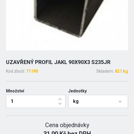
UZAVŘENÝ PROFIL JAKL 90X90X3 S235JR
Kód zboží:
71190
Skladem:
821 kg
Množství
Jednotky
kg
Cena objednávky
31.00 Kč bez DPH