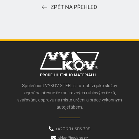
ZPĚT NA PŘEHLED
PRODEJ HUTNÍHO MATERIÁLU
Společnost VYKOV STEEL s.r.o. nabízí jako služby
zejména přesné řezání rovných i úhlových řezů,
svařování, dopravu na místo určení a práce výkonným
autojeřábem.
+420 731 585 398
sklad@vykov.cz