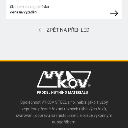
Skladem:
na objednávku
cena na vyžádání
ZPĚT NA PŘEHLED
PRODEJ HUTNÍHO MATERIÁLU
Společnost VYKOV STEEL s.r.o. nabízí jako služby
zejména přesné řezání rovných i úhlových řezů,
svařování, dopravu na místo určení a práce výkonným
autojeřábem.