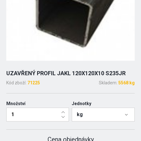
UZAVŘENÝ PROFIL JAKL 120X120X10 S235JR
Kód zboží:
71225
Skladem:
5568 kg
Množství
Jednotky
kg
Cena objednávky