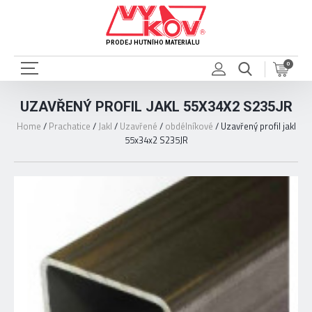
PRODEJ HUTNÍHO MATERIÁLU
0
UZAVŘENÝ PROFIL JAKL 55X34X2 S235JR
Home
/
Prachatice
/
Jakl
/
Uzavřené
/
obdélníkové
/
Uzavřený profil jakl
55x34x2 S235JR