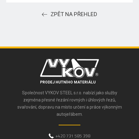
ZPĚT NA PŘEHLED
PRODEJ HUTNÍHO MATERIÁLU
Společnost VYKOV STEEL s.r.o. nabízí jako služby
zejména přesné řezání rovných i úhlových řezů,
svařování, dopravu na místo určení a práce výkonným
autojeřábem.
+420 731 585 398