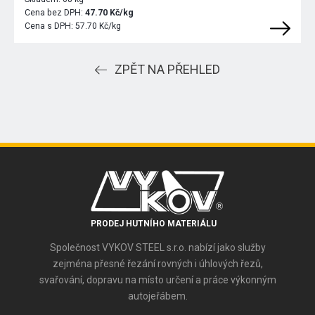
Cena bez DPH:
47.70 Kč/kg
Cena s DPH:
57.70 Kč/kg
ZPĚT NA PŘEHLED
PRODEJ HUTNÍHO MATERIÁLU
Společnost VYKOV STEEL s.r.o. nabízí jako služby
zejména přesné řezání rovných i úhlových řezů,
svařování, dopravu na místo určení a práce výkonným
autojeřábem.