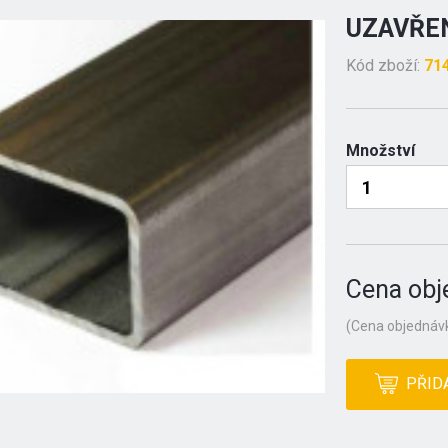
UZAVŘEN
Kód zboží:
71
Množství
Cena obj
(Cena objednávk
PŘID