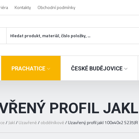
riéra
Kontakty
Obchodní podmínky
PRACHATICE
ČESKÉ BUDĚJOVICE
VŘENÝ PROFIL JAKL
ice
/
Jakl
/
Uzavřené
/
obdélníkové
/
Uzavřený profil jakl 100x40x2 S235JR