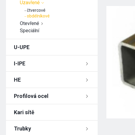
Uzavřené
čtvercové
obdélníkové
Otevřené
Speciální
U-UPE
I-IPE
HE
Profilová ocel
Kari sítě
Trubky