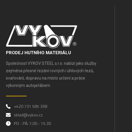
PRODEJ HUTNÍHO MATERIÁLU
Společnost VYKOV STEEL s.r.o. nabízí jako služby
zejména přesné řezání rovných i úhlových řezů,
svařování, dopravu na místo určení a práce
výkonným autojeřábem.
+420 731 585 398
sklad@vykov.cz
PO - PÁ: 7.00 - 15.30