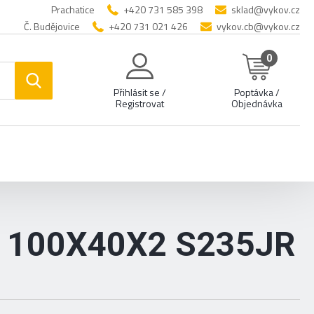
Prachatice
+420 731 585 398
sklad@vykov.cz
Č. Budějovice
+420 731 021 426
vykov.cb@vykov.cz
0
Přihlásit se /
Poptávka /
Registrovat
Objednávka
 100X40X2 S235JR