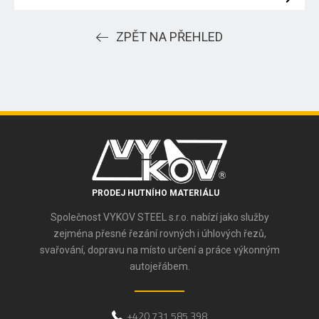
ZPĚT NA PŘEHLED
PRODEJ HUTNÍHO MATERIÁLU
Společnost VYKOV STEEL s.r.o. nabízí jako služby
zejména přesné řezání rovných i úhlových řezů,
svařování, dopravu na místo určení a práce výkonným
autojeřábem.
+420 731 585 398