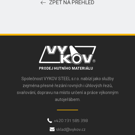
ZPĚT NA PŘEHLED
PRODEJ HUTNÍHO MATERIÁLU
Společnost VYKOV STEEL s.r.o. nabízí jako služby
zejména přesné řezání rovných i úhlových řezů,
svařování, dopravu na místo určení a práce výkonným
autojeřábem.
+420 731 585 398
sklad@vykov.cz