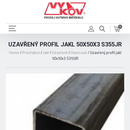
PRODEJ HUTNÍHO MATERIÁLU
0
UZAVŘENÝ PROFIL JAKL 50X50X3 S355JR
Home
/
Prachatice
/
Jakl
/
Uzavřené
/
čtvercové
/
Uzavřený profil jakl
50x50x3 S355JR