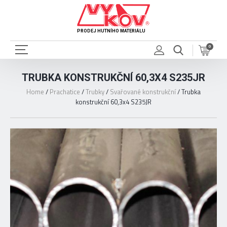
PRODEJ HUTNÍHO MATERIÁLU
0
TRUBKA KONSTRUKČNÍ 60,3X4 S235JR
Home
/
Prachatice
/
Trubky
/
Svařované konstrukční
/
Trubka
konstrukční 60,3x4 S235JR