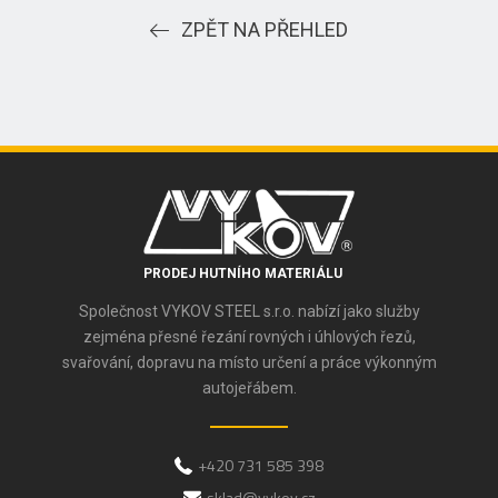
ZPĚT NA PŘEHLED
PRODEJ HUTNÍHO MATERIÁLU
Společnost VYKOV STEEL s.r.o. nabízí jako služby
zejména přesné řezání rovných i úhlových řezů,
svařování, dopravu na místo určení a práce výkonným
autojeřábem.
+420 731 585 398
sklad@vykov.cz