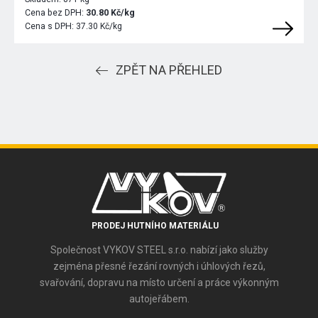
Cena bez DPH:
30.80 Kč/kg
Cena s DPH:
37.30 Kč/kg
ZPĚT NA PŘEHLED
PRODEJ HUTNÍHO MATERIÁLU
Společnost VYKOV STEEL s.r.o. nabízí jako služby
zejména přesné řezání rovných i úhlových řezů,
svařování, dopravu na místo určení a práce výkonným
autojeřábem.