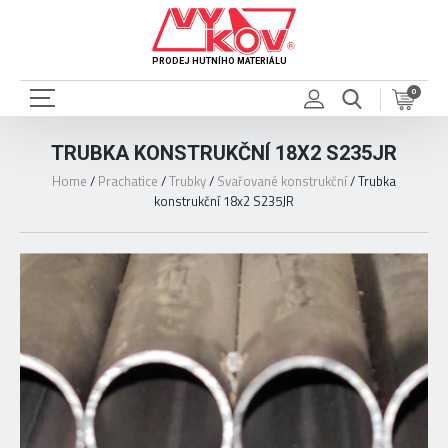
PRODEJ HUTNÍHO MATERIÁLU
0
TRUBKA KONSTRUKČNÍ 18X2 S235JR
Home
/
Prachatice
/
Trubky
/
Svařované konstrukční
/
Trubka
konstrukční 18x2 S235JR