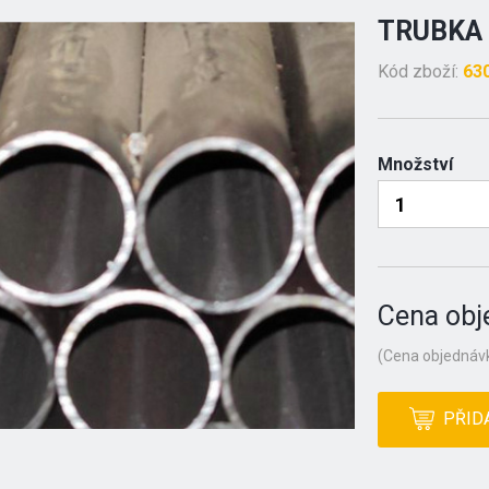
TRUBKA 
Kód zboží:
63
Množství
Cena obj
(Cena objednávk
PŘID