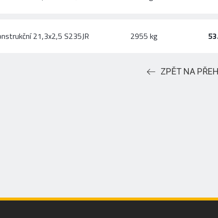
onstrukční 21,3x2,5 S235JR
2955 kg
53
ZPĚT NA PŘE