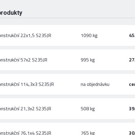
produkty
onstrukční 22x1,5 S235JR
1090 kg
45
onstrukční 57x2 S235JR
995 kg
27
onstrukční 114,3x3 S235JR
na objednávku
ce
onstrukční 21,3x2 S235JR
508 kg
39
onstrukční 76,1x4 S235JR
765 kg
30