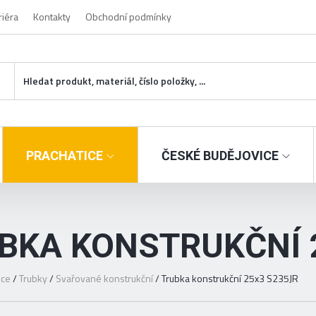
riéra
Kontakty
Obchodní podmínky
PRACHATICE
ČESKÉ BUDĚJOVICE
BKA KONSTRUKČNÍ 
ice
/
Trubky
/
Svařované konstrukční
/
Trubka konstrukční 25x3 S235JR