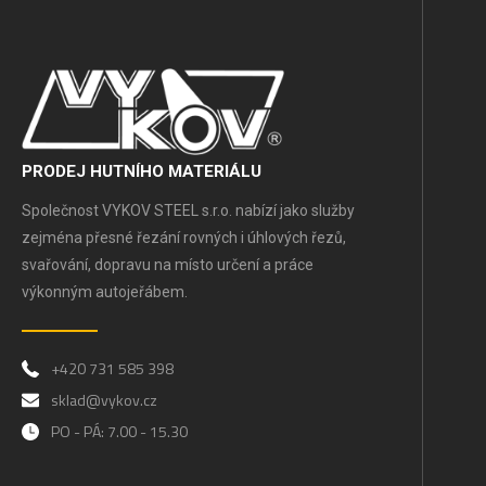
PRODEJ HUTNÍHO MATERIÁLU
Společnost VYKOV STEEL s.r.o. nabízí jako služby
zejména přesné řezání rovných i úhlových řezů,
svařování, dopravu na místo určení a práce
výkonným autojeřábem.
+420 731 585 398
sklad@vykov.cz
PO - PÁ: 7.00 - 15.30