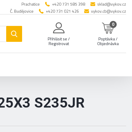
Prachatice
+420 731 585 398
sklad@vykov.cz
Č. Budějovice
+420 731 021 426
vykov.cb@vykov.cz
0
Přihlásit se /
Poptávka /
Registrovat
Objednávka
25X3 S235JR