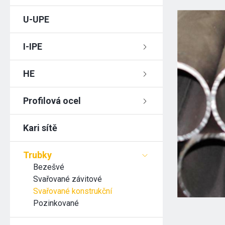
U-UPE
I-IPE
HE
Profilová ocel
Kari sítě
Trubky
Bezešvé
Svařované závitové
Svařované konstrukční
Pozinkované