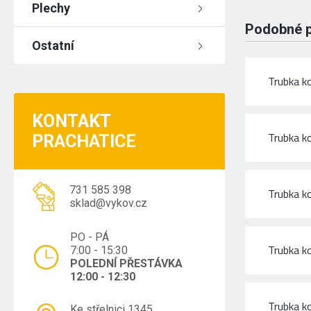
Plechy
Podobné 
Ostatní
Trubka k
KONTAKT
Trubka k
PRACHATICE
731 585 398
Trubka k
sklad@vykov.cz
PO - PÁ
Trubka k
7:00 - 15:30
POLEDNÍ PŘESTÁVKA
12:00 - 12:30
Trubka k
Ke střelnici 1345