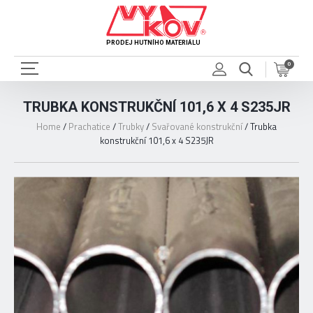
PRODEJ HUTNÍHO MATERIÁLU
0
TRUBKA KONSTRUKČNÍ 101,6 X 4 S235JR
Home
/
Prachatice
/
Trubky
/
Svařované konstrukční
/
Trubka
konstrukční 101,6 x 4 S235JR