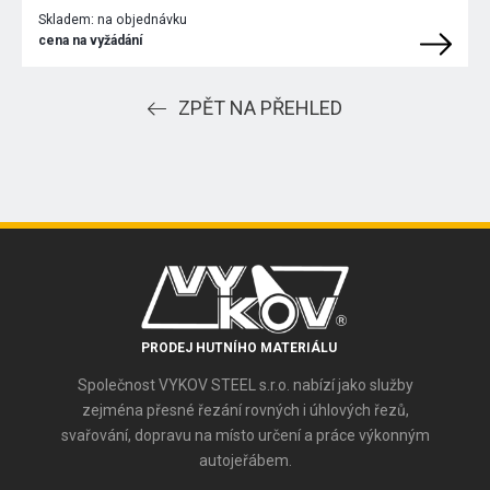
Skladem:
na objednávku
cena na vyžádání
ZPĚT NA PŘEHLED
PRODEJ HUTNÍHO MATERIÁLU
Společnost VYKOV STEEL s.r.o. nabízí jako služby
zejména přesné řezání rovných i úhlových řezů,
svařování, dopravu na místo určení a práce výkonným
autojeřábem.