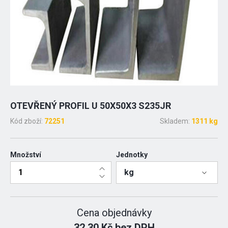
OTEVŘENÝ PROFIL U 50X50X3 S235JR
Kód zboží:
72251
Skladem:
1311 kg
Množství
Jednotky
kg
Cena objednávky
32.30 Kč bez DPH