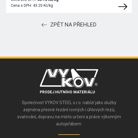
Cena s DPH:
43.20 Kč/kg
ZPĚT NA PŘEHLED
PRODEJ HUTNÍHO MATERIÁLU
Společnost VYKOV STEEL s.r.o. nabízí jako služby
zejména přesné řezání rovných i úhlových řezů,
svařování, dopravu na místo určení a práce výkonným
autojeřábem.