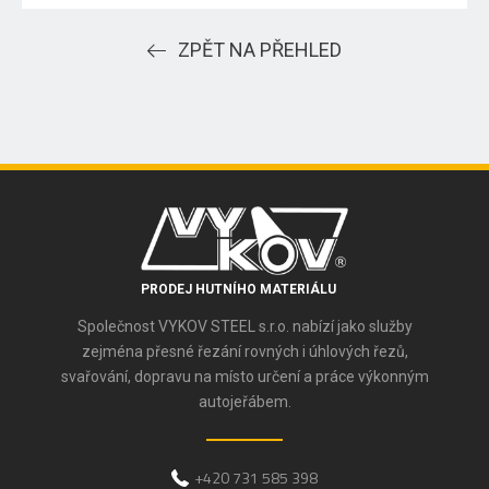
ZPĚT NA PŘEHLED
PRODEJ HUTNÍHO MATERIÁLU
Společnost VYKOV STEEL s.r.o. nabízí jako služby
zejména přesné řezání rovných i úhlových řezů,
svařování, dopravu na místo určení a práce výkonným
autojeřábem.
+420 731 585 398