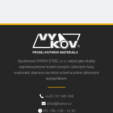
PRODEJ HUTNÍHO MATERIÁLU
Společnost VYKOV STEEL s.r.o. nabízí jako služby
zejména přesné řezání rovných i úhlových řezů,
svařování, dopravu na místo určení a práce výkonným
autojeřábem.
+420 731 585 398
sklad@vykov.cz
PO - PÁ: 7.00 - 15.30