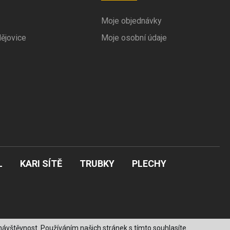
Moje objednávky
ějovice
Moje osobní údaje
L
KARI SÍTĚ
TRUBKY
PLECHY
ávštěvnost. Používáním našich stránek s tímto souhlasíte.