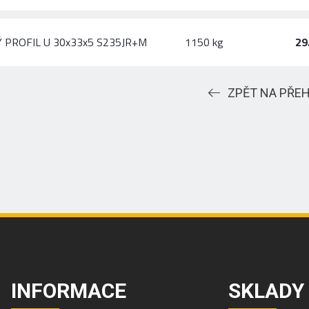
 PROFIL U 30x33x5 S235JR+M
1150 kg
29
ZPĚT NA PŘE
INFORMACE
SKLADY