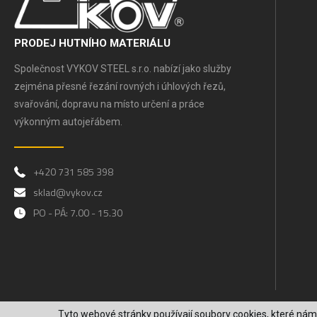
PRODEJ HUTNÍHO MATERIÁLU
Společnost VYKOV STEEL s.r.o. nabízí jako služby
zejména přesné řezání rovných i úhlových řezů,
svařování, dopravu na místo určení a práce
výkonným autojeřábem.
+420 731 585 398
sklad@vykov.cz
PO - PÁ: 7.00 - 15.30
Tyto webové stránky používají soubory cookies, které nám