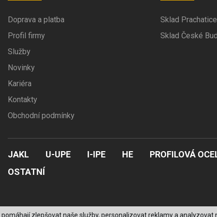
Doprava a platba
Sklad Prachatice
Profil firmy
Sklad České Bud
Služby
Novinky
Kariéra
Kontakty
Obchodní podmínky
JAKL
U-UPE
I-IPE
HE
PROFILOVÁ OCE
OSTATNÍ
 pomáhají zlepšovat naše služby, personalizovat reklamy a analyzovat n