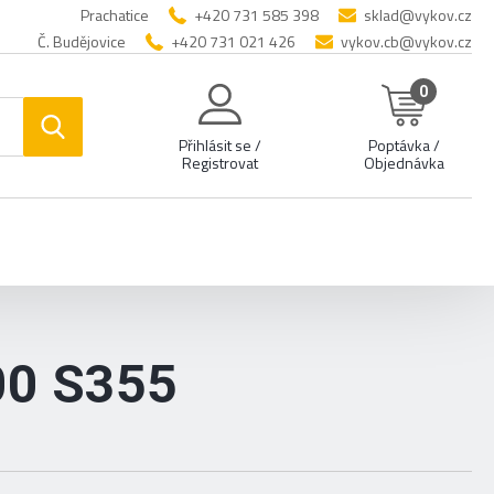
Prachatice
+420 731 585 398
sklad@vykov.cz
Č. Budějovice
+420 731 021 426
vykov.cb@vykov.cz
0
Přihlásit se /
Poptávka /
Registrovat
Objednávka
00 S355