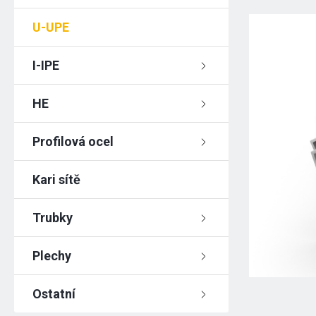
U-UPE
I-IPE
HE
Profilová ocel
Kari sítě
Trubky
Plechy
Ostatní