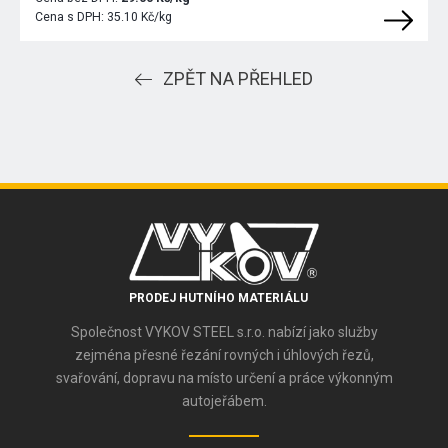
Cena s DPH:
35.10 Kč/kg
ZPĚT NA PŘEHLED
PRODEJ HUTNÍHO MATERIÁLU
Společnost VYKOV STEEL s.r.o. nabízí jako služby
zejména přesné řezání rovných i úhlových řezů,
svařování, dopravu na místo určení a práce výkonným
autojeřábem.