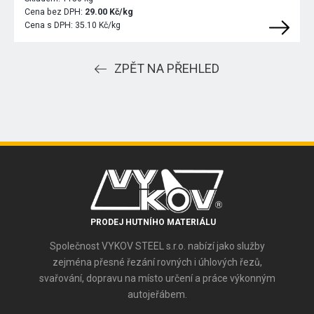
Cena bez DPH:
29.00 Kč/kg
Cena s DPH:
35.10 Kč/kg
ZPĚT NA PŘEHLED
PRODEJ HUTNÍHO MATERIÁLU
Společnost VYKOV STEEL s.r.o. nabízí jako služby
zejména přesné řezání rovných i úhlových řezů,
svařování, dopravu na místo určení a práce výkonným
autojeřábem.