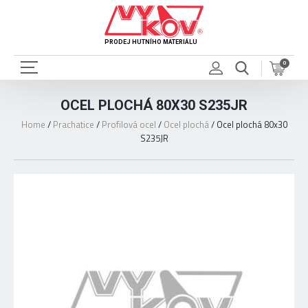
PRODEJ HUTNÍHO MATERIÁLU
0
OCEL PLOCHÁ 80X30 S235JR
Home
/
Prachatice
/
Profilová ocel
/
Ocel plochá
/
Ocel plochá 80x30
S235JR