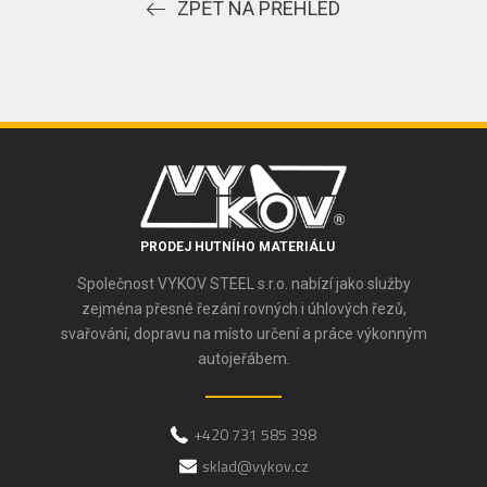
ZPĚT NA PŘEHLED
PRODEJ HUTNÍHO MATERIÁLU
Společnost VYKOV STEEL s.r.o. nabízí jako služby
zejména přesné řezání rovných i úhlových řezů,
svařování, dopravu na místo určení a práce výkonným
autojeřábem.
+420 731 585 398
sklad@vykov.cz