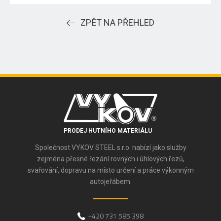
ZPĚT NA PŘEHLED
PRODEJ HUTNÍHO MATERIÁLU
Společnost VYKOV STEEL s.r.o. nabízí jako služby
zejména přesné řezání rovných i úhlových řezů,
svařování, dopravu na místo určení a práce výkonným
autojeřábem.
+420 731 585 398