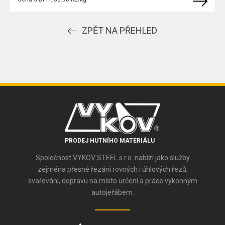
ZPĚT NA PŘEHLED
PRODEJ HUTNÍHO MATERIÁLU
Společnost VYKOV STEEL s.r.o. nabízí jako služby
zejména přesné řezání rovných i úhlových řezů,
svařování, dopravu na místo určení a práce výkonným
autojeřábem.