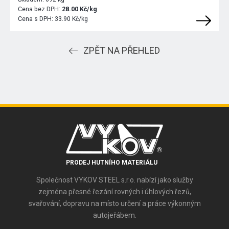
Cena bez DPH:
28.00 Kč/kg
Cena s DPH:
33.90 Kč/kg
ZPĚT NA PŘEHLED
PRODEJ HUTNÍHO MATERIÁLU
Společnost VYKOV STEEL s.r.o. nabízí jako služby
zejména přesné řezání rovných i úhlových řezů,
svařování, dopravu na místo určení a práce výkonným
autojeřábem.