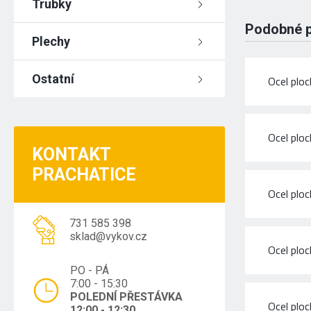
Trubky
Podobné 
Plechy
Ostatní
Ocel plo
Ocel plo
KONTAKT
PRACHATICE
Ocel plo
731 585 398
sklad@vykov.cz
Ocel plo
PO - PÁ
7:00 - 15:30
POLEDNÍ PŘESTÁVKA
Ocel plo
12:00 - 12:30