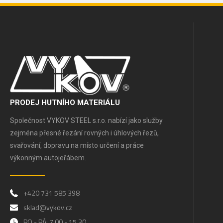
PRODEJ HUTNÍHO MATERIÁLU
Společnost VYKOV STEEL s.r.o. nabízí jako služby
zejména přesné řezání rovných i úhlových řezů,
svařování, dopravu na místo určení a práce
výkonným autojeřábem.
+420 731 585 398
sklad@vykov.cz
PO - PÁ: 7.00 - 15.30