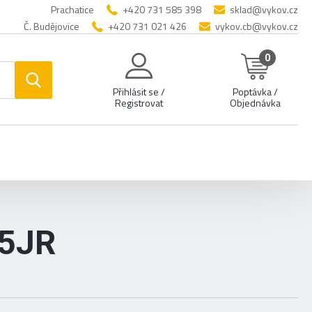
Prachatice
+420 731 585 398
sklad@vykov.cz
Č. Budějovice
+420 731 021 426
vykov.cb@vykov.cz
0
Přihlásit se /
Poptávka /
Registrovat
Objednávka
5JR