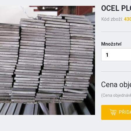
OCEL PL
Kód zboží:
43
Množství
Cena obj
(Cena objednávk
PŘID