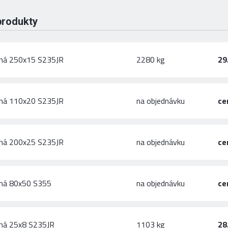
produkty
chá 250x15 S235JR
2280 kg
29
chá 110x20 S235JR
na objednávku
ce
chá 200x25 S235JR
na objednávku
ce
chá 80x50 S355
na objednávku
ce
chá 25x8 S235JR
1103 kg
28