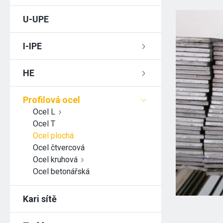
U-UPE
I-IPE
HE
Profilová ocel
Ocel L
Ocel T
Ocel plochá
Ocel čtvercová
Ocel kruhová
Ocel betonářská
Kari sítě