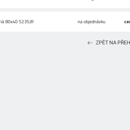
chá 80x40 S235JR
na objednávku
ce
ZPĚT NA PŘE