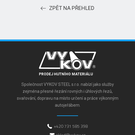
ZPĚT NA PŘEHLED
PRODEJ HUTNÍHO MATERIÁLU
Společnost VYKOV STEEL s.r.o. nabízí jako služby
zejména přesné řezání rovných i úhlových řezů,
svařování, dopravu na místo určení a práce výkonným
autojeřábem.
+420 731 585 398
sklad@vykov.cz