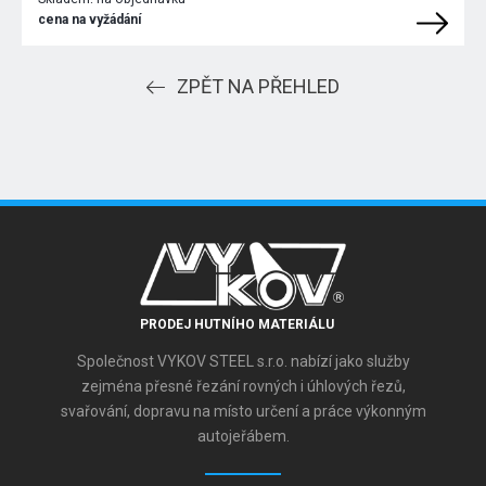
cena na vyžádání
ZPĚT NA PŘEHLED
PRODEJ HUTNÍHO MATERIÁLU
Společnost VYKOV STEEL s.r.o. nabízí jako služby
zejména přesné řezání rovných i úhlových řezů,
svařování, dopravu na místo určení a práce výkonným
autojeřábem.