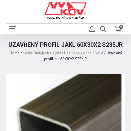
PRODEJ HUTNÍHO MATERIÁLU
0
UZAVŘENÝ PROFIL JAKL 60X30X2 S235JR
Home
/
České Budějovice
/
Jakl
/
Uzavřené
/
obdélníkové
/
Uzavřený
profil jakl 60x30x2 S235JR