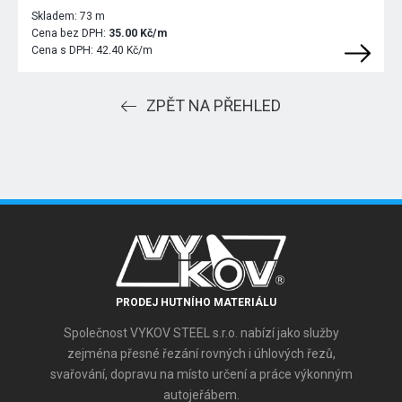
Skladem:
73 m
Cena bez DPH:
35.00 Kč/m
Cena s DPH:
42.40 Kč/m
ZPĚT NA PŘEHLED
PRODEJ HUTNÍHO MATERIÁLU
Společnost VYKOV STEEL s.r.o. nabízí jako služby
zejména přesné řezání rovných i úhlových řezů,
svařování, dopravu na místo určení a práce výkonným
autojeřábem.