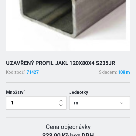
UZAVŘENÝ PROFIL JAKL 120X80X4 S235JR
Kód zboží:
71427
Skladem:
108 m
Množství
Jednotky
m
Cena objednávky
333.90 Kč bez DPH