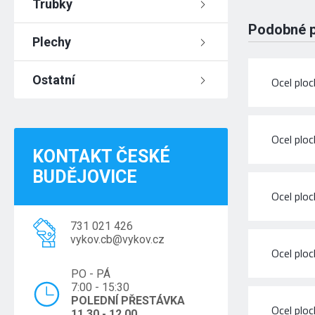
Trubky
Podobné 
Plechy
Ostatní
Ocel plo
Ocel plo
KONTAKT ČESKÉ
BUDĚJOVICE
Ocel plo
731 021 426
vykov.cb@vykov.cz
Ocel plo
PO - PÁ
7:00 - 15:30
POLEDNÍ PŘESTÁVKA
Ocel plo
11.30 - 12.00