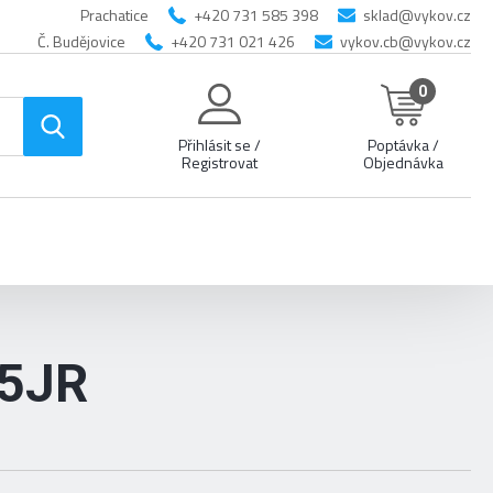
Prachatice
+420 731 585 398
sklad@vykov.cz
Č. Budějovice
+420 731 021 426
vykov.cb@vykov.cz
0
Přihlásit se /
Poptávka /
Registrovat
Objednávka
5JR