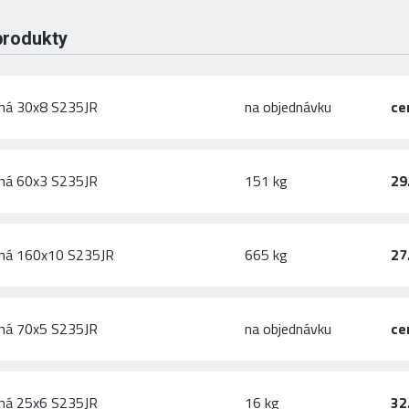
produkty
chá 30x8 S235JR
na objednávku
ce
chá 60x3 S235JR
151 kg
29
chá 160x10 S235JR
665 kg
27
chá 70x5 S235JR
na objednávku
ce
chá 25x6 S235JR
16 kg
32