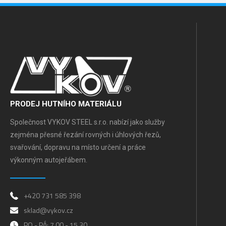
PRODEJ HUTNÍHO MATERIÁLU
Společnost VYKOV STEEL s.r.o. nabízí jako služby
zejména přesné řezání rovných i úhlových řezů,
svařování, dopravu na místo určení a práce
výkonným autojeřábem.
+420 731 585 398
sklad@vykov.cz
PO - PÁ: 7.00 - 15.30