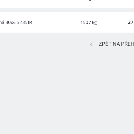
chá 30x4 S235JR
1507 kg
27
ZPĚT NA PŘE