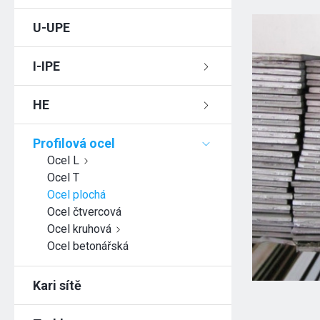
U-UPE
I-IPE
HE
Profilová ocel
Ocel L
Ocel T
Ocel plochá
Ocel čtvercová
Ocel kruhová
Ocel betonářská
Kari sítě