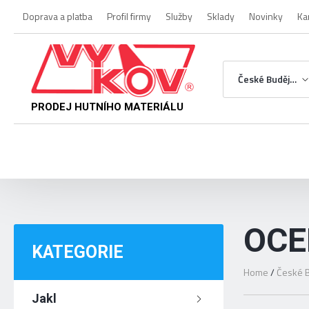
Doprava a platba
Profil firmy
Služby
Sklady
Novinky
Ka
České Budějovice
PRODEJ HUTNÍHO MATERIÁLU
OCE
KATEGORIE
Home
/
České B
Jakl