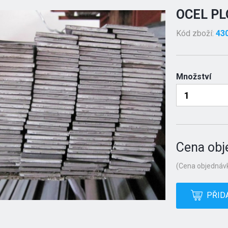
OCEL PL
Kód zboží:
43
Množství
Cena obj
(Cena objednávk
PŘID